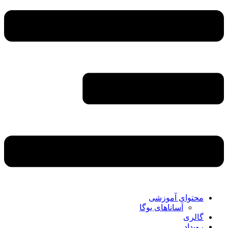
محتوای آموزشی
آساناهای یوگا
گالری
رویداد