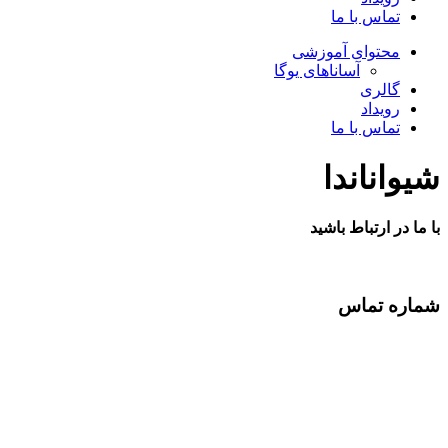
تماس با ما
محتوای آموزشی
آساناهای یوگا
گالری
رویداد
تماس با ما
شیواناندا
با ما در ارتباط باشید
شماره تماس
22840098
22840114
22840185
09122049994