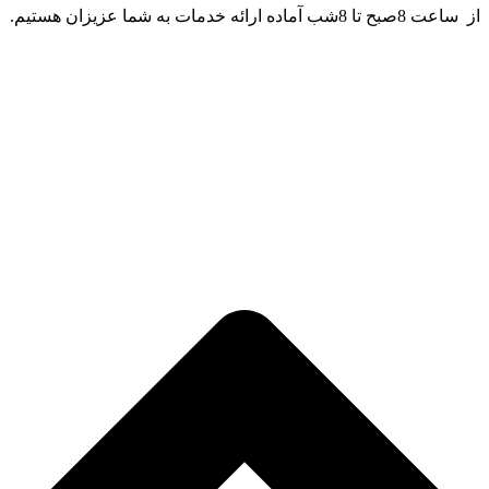
از ساعت 8صبح تا 8شب آماده ارائه خدمات به شما عزیزان هستیم.
تمامی حقوق این سایت متعلق به باشگاه یوگای ایران زمین ممتازی
می باشد |
طراحی سایت
و پشتیبانی :
وبیفا