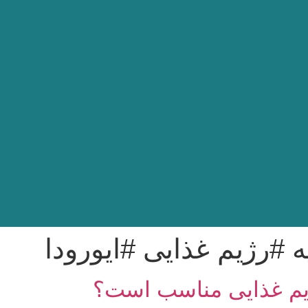
ه #رژیم غذایی #ایورودا
ژیم غذایی مناسب است؟