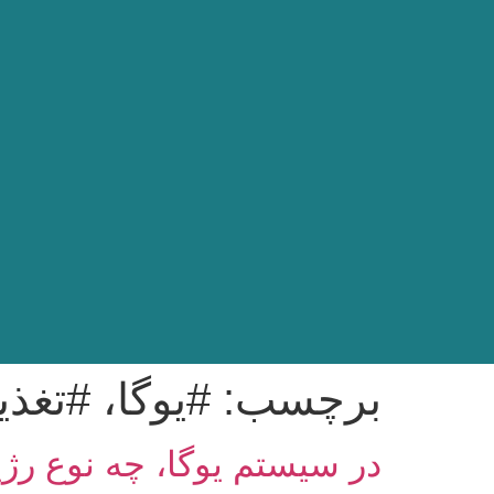
برچسب:
#یوگا، #تغذی
در سیستم یوگا، چه نوع ر