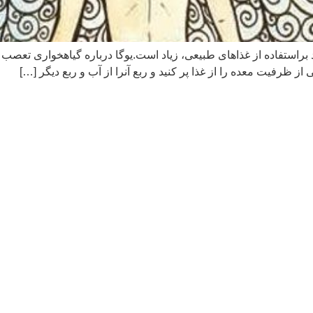
براستفاده از غذاھای طبیعی، زیاد است.یوگا درباره گیاھخواری تعصب ند
از ظرفیت معده را از غذا پر کنید و ربع آنرا از آب و ربع دیگر […]
تلگرام: iranzaminyoga@
اینستاگرام: iranzaminyoga