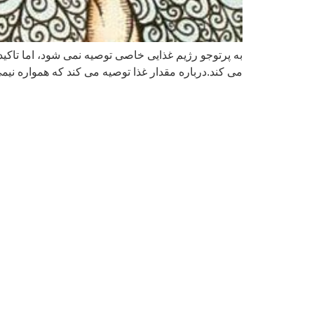
به پرتوجو رژیم غذایی خاصی توصیه نمی شود، اما تاکید 
می کند.درباره مقدار غذا توصیه می کند که ھمواره نیمی 
با ما در ارتباط باشید
شماره تماس
22840098
22840114
22840185
09122049994
آدرس : تهران خیابان شریعتی بالاتر از پل
سیدخندان نرسیده به خروجی همت شرق
سروستان پنجم کوی مهاجری پلاک 13